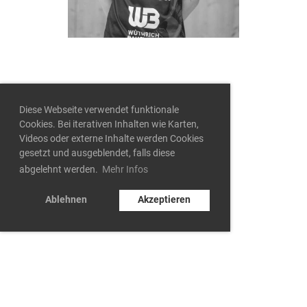
Diese Webseite verwendet funktionale
Cookies. Bei iterativen Inhalten wie Karten,
Videos oder externe Inhalte werden Cookies
gesetzt und ausgeblendet, falls diese
abgelehnt werden.
Mehr Infos
Ablehnen
Akzeptieren